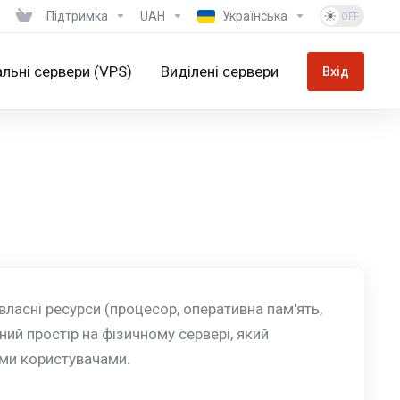
Підтримка
UAH
Українська
альні сервери (VPS)
Виділені сервери
Вхід
власні ресурси (процесор, оперативна пам'ять,
ний простір на фізичному сервері, який
ими користувачами.