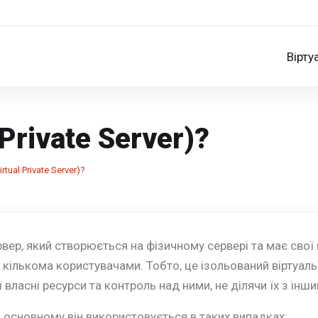
Вірту
Private Server)?
tual Private Server)?
рвер, який створюється на фізичному сервері та має свої 
ж кількома користувачами. Тобто, це ізольований віртуаль
власні ресурси та контроль над ними, не ділячи їх з інш
в основному він використовується в таких випадках: