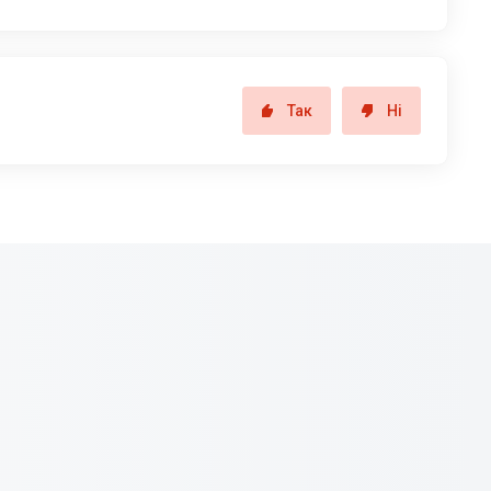
Так
Ні