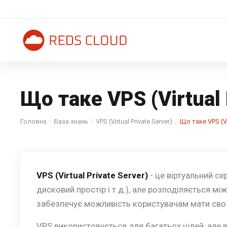
Що таке VPS (Virtual 
Головна
База знань
VPS (Virtual Private Server)
Що таке VPS (Vir
VPS (Virtual Private Server)
- це віртуальний се
дисковий простір і т.д.), але розподіляється мі
забезпечує можливість користувачам мати свої 
VPS використовується для багатьох цілей, але 